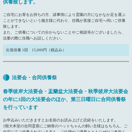
供養致します。
ご自宅にお骨をお持ちの方、諸事情により霊園の方になかなか足を運ぶ
ことができないという施主様に代わり、住職が直接ご自宅へ伺いご供養
致します。
また、ご供養についての分からないことやご相談等がございましたら、
法要の際に住職へお話しください。
出張供養 1回 15,000円（税込み）
法要会・合同供養祭
春季彼岸大法要会・盂蘭盆大法要会・秋季彼岸大法要会
の年に3回の大法要会のほか、第三日曜日に合同供養祭
を行っています
お申込みいただきますとお名前のお読み上げと読経をいたします。
1階大本堂の合同霊座にご納骨のペットちゃんの飼い主様はもちろん、ご
自宅にてご供養されている方も、ご位牌やご遺骨とともにぜひご参加く